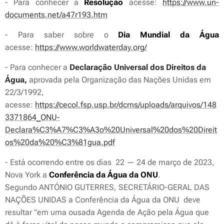
- Para conhecer a
Resolução
acesse:
https://www.un-
documents.net/a47r193.htm
- Para saber sobre o
Dia Mundial da Água
acesse:
https://www.worldwaterday.org/
- Para conhecer a
Declaração Universal dos Direitos da
Água,
aprovada pela Organização das Nações Unidas em
22/3/1992,
acesse:
https://cecol.fsp.usp.br/dcms/uploads/arquivos/148
3371864_ONU-
Declara%C3%A7%C3%A3o%20Universal%20dos%20Direit
os%20da%20%C3%81gua.pdf
- Está ocorrendo entre os dias 22 — 24 de março de 2023,
Nova York a
Conferência da Água da ONU
.
Segundo ANTÓNIO GUTERRES, SECRETÁRIO-GERAL DAS
NAÇÕES UNIDAS a Conferência da Água da ONU deve
resultar "em uma ousada Agenda de Ação pela Água que