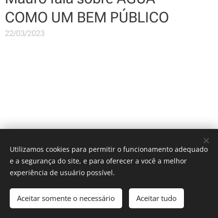
COMO UM BEM PÚBLICO
22/03/2023
Utilizamos cookies para permitir o funcionamento adequado
e a segurança do site, e para oferecer a você a melhor
experiência de usuário possível.
Rede Geografia das Águas
Aceitar somente o necessário
Aceitar tudo
Desenvolvido por
Webnode
Cookies